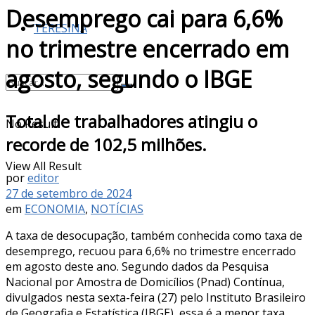
Desemprego cai para 6,6%
TERESINA
no trimestre encerrado em
agosto, segundo o IBGE
Total de trabalhadores atingiu o
No Result
recorde de 102,5 milhões.
View All Result
por
editor
27 de setembro de 2024
em
ECONOMIA
,
NOTÍCIAS
A taxa de desocupação, também conhecida como taxa de
desemprego, recuou para 6,6% no trimestre encerrado
em agosto deste ano. Segundo dados da Pesquisa
Nacional por Amostra de Domicílios (Pnad) Contínua,
divulgados nesta sexta-feira (27) pelo Instituto Brasileiro
de Geografia e Estatística (IBGE), essa é a menor taxa