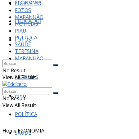
ECONOMIA
EDUCAÇÃO
FOTOS
MARANHÃO
EDUCAÇÃO
NOTÍCIAS
PIAUÍ
POLÍTICA
FOTOS
SAÚDE
TERESINA
MARANHÃO
No Result
NOTÍCIAS
View All Result
PIAUÍ
No Result
View All Result
POLÍTICA
Home
ECONOMIA
SAÚDE