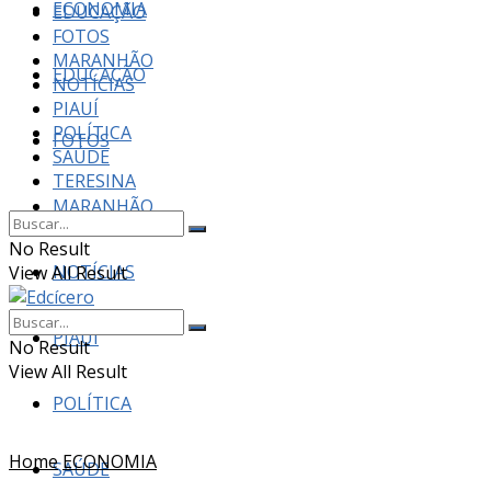
ECONOMIA
EDUCAÇÃO
FOTOS
MARANHÃO
EDUCAÇÃO
NOTÍCIAS
PIAUÍ
POLÍTICA
FOTOS
SAÚDE
TERESINA
MARANHÃO
No Result
NOTÍCIAS
View All Result
PIAUÍ
No Result
View All Result
POLÍTICA
Home
ECONOMIA
SAÚDE