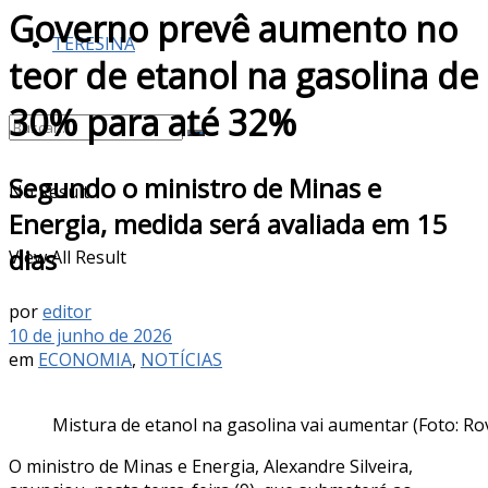
Governo prevê aumento no
TERESINA
teor de etanol na gasolina de
30% para até 32%
Segundo o ministro de Minas e
No Result
Energia, medida será avaliada em 15
dias
View All Result
por
editor
10 de junho de 2026
em
ECONOMIA
,
NOTÍCIAS
Mistura de etanol na gasolina vai aumentar (Foto: Ro
O ministro de Minas e Energia, Alexandre Silveira,