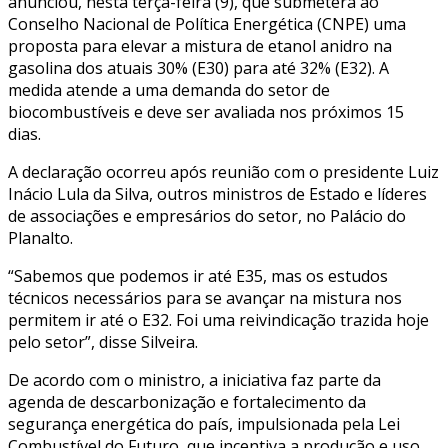
anunciou, nesta terça-feira (9), que submeterá ao
Conselho Nacional de Política Energética (CNPE) uma
proposta para elevar a mistura de etanol anidro na
gasolina dos atuais 30% (E30) para até 32% (E32). A
medida atende a uma demanda do setor de
biocombustíveis e deve ser avaliada nos próximos 15
dias.
A declaração ocorreu após reunião com o presidente Luiz
Inácio Lula da Silva, outros ministros de Estado e líderes
de associações e empresários do setor, no Palácio do
Planalto.
“Sabemos que podemos ir até E35, mas os estudos
técnicos necessários para se avançar na mistura nos
permitem ir até o E32. Foi uma reivindicação trazida hoje
pelo setor”, disse Silveira.
De acordo com o ministro, a iniciativa faz parte da
agenda de descarbonização e fortalecimento da
segurança energética do país, impulsionada pela Lei
Combustível do Futuro, que incentiva a produção e uso