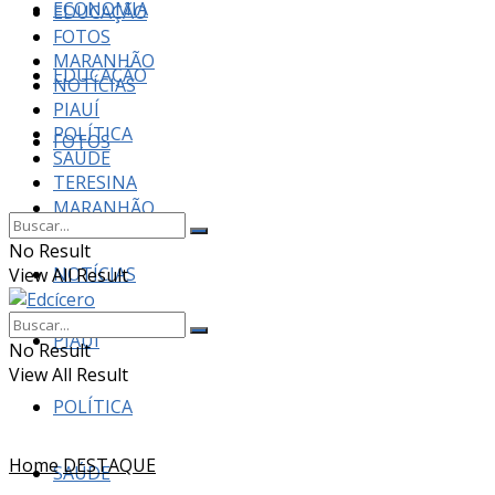
ECONOMIA
EDUCAÇÃO
FOTOS
MARANHÃO
EDUCAÇÃO
NOTÍCIAS
PIAUÍ
POLÍTICA
FOTOS
SAÚDE
TERESINA
MARANHÃO
No Result
NOTÍCIAS
View All Result
PIAUÍ
No Result
View All Result
POLÍTICA
Home
DESTAQUE
SAÚDE