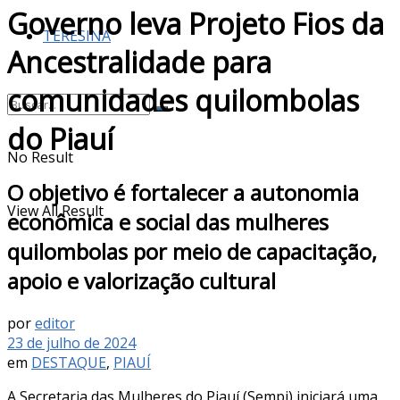
Governo leva Projeto Fios da
TERESINA
Ancestralidade para
comunidades quilombolas
do Piauí
No Result
O objetivo é fortalecer a autonomia
View All Result
econômica e social das mulheres
quilombolas por meio de capacitação,
apoio e valorização cultural
por
editor
23 de julho de 2024
em
DESTAQUE
,
PIAUÍ
A Secretaria das Mulheres do Piauí (Sempi) iniciará uma