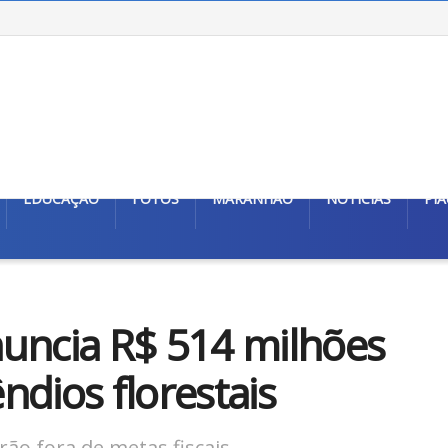
EDUCAÇÃO
FOTOS
MARANHÃO
NOTÍCIAS
PIA
uncia R$ 514 milhões
ndios florestais
ão fora de metas fiscais