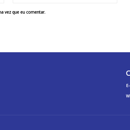
ma vez que eu comentar.
C
E-
W