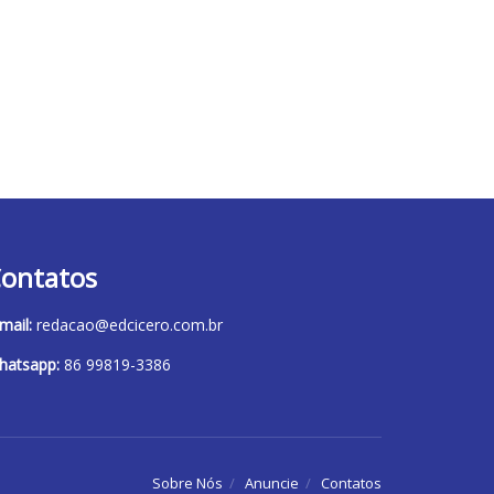
ontatos
mail:
redacao@edcicero.com.br
hatsapp:
86 99819-3386
Sobre Nós
Anuncie
Contatos