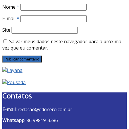
Nome
*
E-mail
*
Site
Salvar meus dados neste navegador para a próxima
vez que eu comentar.
Contatos
E-mail:
redacao@edcicero.com.br
Whatsapp:
86 99819-3386