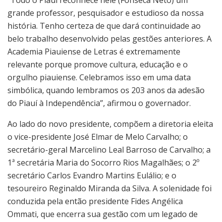
“Todo o Piauí reconhece nele (Fonseca Neto) um
grande professor, pesquisador e estudioso da nossa
história. Tenho certeza de que dará continuidade ao
belo trabalho desenvolvido pelas gestões anteriores. A
Academia Piauiense de Letras é extremamente
relevante porque promove cultura, educação e o
orgulho piauiense. Celebramos isso em uma data
simbólica, quando lembramos os 203 anos da adesão
do Piauí à Independência”, afirmou o governador.
Ao lado do novo presidente, compõem a diretoria eleita
o vice-presidente José Elmar de Melo Carvalho; o
secretário-geral Marcelino Leal Barroso de Carvalho; a
1ª secretária Maria do Socorro Rios Magalhães; o 2º
secretário Carlos Evandro Martins Eulálio; e o
tesoureiro Reginaldo Miranda da Silva. A solenidade foi
conduzida pela então presidente Fides Angélica
Ommati, que encerra sua gestão com um legado de