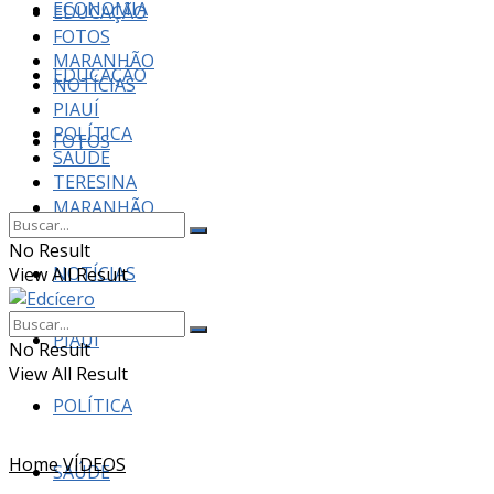
ECONOMIA
EDUCAÇÃO
FOTOS
MARANHÃO
EDUCAÇÃO
NOTÍCIAS
PIAUÍ
POLÍTICA
FOTOS
SAÚDE
TERESINA
MARANHÃO
No Result
NOTÍCIAS
View All Result
PIAUÍ
No Result
View All Result
POLÍTICA
Home
VÍDEOS
SAÚDE