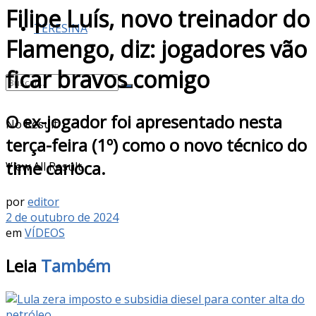
Filipe Luís, novo treinador do
TERESINA
Flamengo, diz: jogadores vão
ficar bravos comigo
O ex-jogador foi apresentado nesta
No Result
terça-feira (1º) como o novo técnico do
time carioca.
View All Result
por
editor
2 de outubro de 2024
em
VÍDEOS
Leia
Também