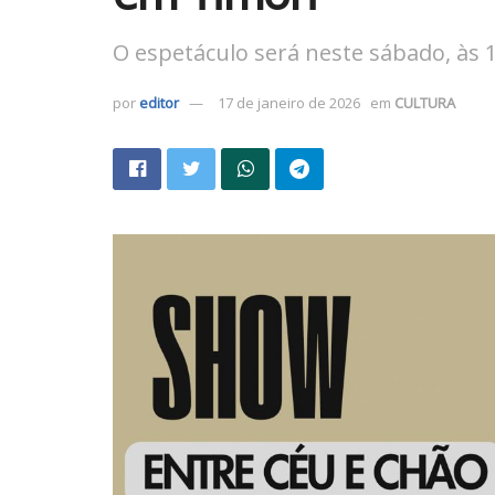
O espetáculo será neste sábado, às 
por
editor
17 de janeiro de 2026
em
CULTURA