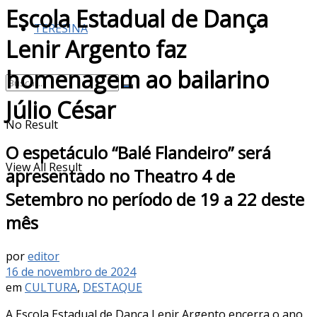
Escola Estadual de Dança
TERESINA
Lenir Argento faz
homenagem ao bailarino
Júlio César
No Result
O espetáculo “Balé Flandeiro” será
View All Result
apresentado no Theatro 4 de
Setembro no período de 19 a 22 deste
mês
por
editor
16 de novembro de 2024
em
CULTURA
,
DESTAQUE
A Escola Estadual de Dança Lenir Argento encerra o ano