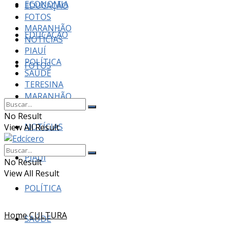
ECONOMIA
EDUCAÇÃO
FOTOS
MARANHÃO
EDUCAÇÃO
NOTÍCIAS
PIAUÍ
POLÍTICA
FOTOS
SAÚDE
TERESINA
MARANHÃO
No Result
NOTÍCIAS
View All Result
PIAUÍ
No Result
View All Result
POLÍTICA
Home
CULTURA
SAÚDE