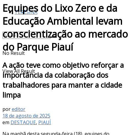
Equipes do Lixo Zero e da
TERESINA
Educação Ambiental levam
conscientização ao mercado
do Parque Piauí
No Result
A ação teve como objetivo reforçar a
View All Result
importância da colaboração dos
trabalhadores para manter a cidade
limpa
por
editor
18 de agosto de 2025
em
DESTAQUE
,
PIAUÍ
Na manhã desta segunda-feira (18), equipes do