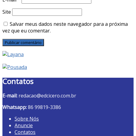
Site
Salvar meus dados neste navegador para a próxima
vez que eu comentar.
Contatos
E-mail:
redacao@edcicero.com.br
Whatsapp:
86 99819-3386
Sobre Nós
Anuncie
Contatos