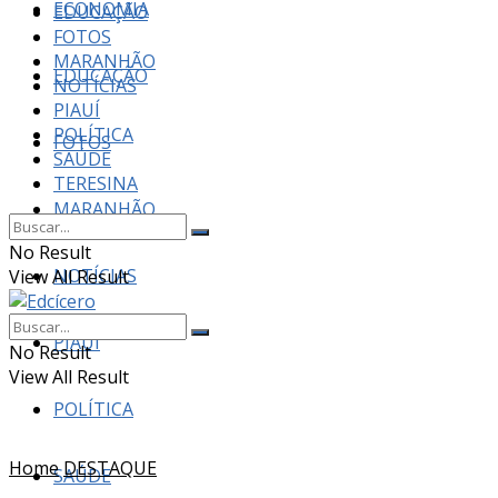
ECONOMIA
EDUCAÇÃO
FOTOS
MARANHÃO
EDUCAÇÃO
NOTÍCIAS
PIAUÍ
POLÍTICA
FOTOS
SAÚDE
TERESINA
MARANHÃO
No Result
NOTÍCIAS
View All Result
PIAUÍ
No Result
View All Result
POLÍTICA
Home
DESTAQUE
SAÚDE