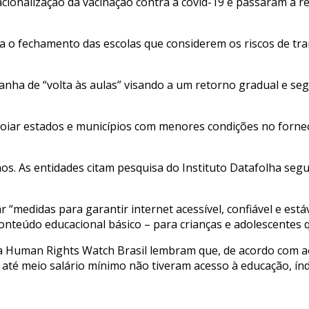
racionalização da vacinação contra a covid-19 e passaram a
ra o fechamento das escolas que considerem os riscos de 
a de “volta às aulas” visando a um retorno gradual e segur
poiar estados e municípios com menores condições no forne
nos. As entidades citam pesquisa do Instituto Datafolha seg
“medidas para garantir internet acessível, confiável e está
 conteúdo educacional básico – para crianças e adolescentes
uman Rights Watch Brasil lembram que, de acordo com ao Ins
 até meio salário mínimo não tiveram acesso à educação, índ