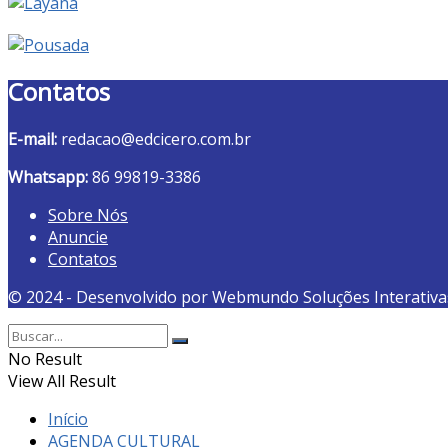
Contatos
E-mail:
redacao@edcicero.com.br
Whatsapp:
86 99819-3386
Sobre Nós
Anuncie
Contatos
© 2024 - Desenvolvido por Webmundo Soluções Interativa
No Result
View All Result
Início
AGENDA CULTURAL