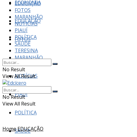
ECONOMIA
EDUCAÇÃO
FOTOS
MARANHÃO
EDUCAÇÃO
NOTÍCIAS
PIAUÍ
POLÍTICA
FOTOS
SAÚDE
TERESINA
MARANHÃO
No Result
NOTÍCIAS
View All Result
PIAUÍ
No Result
View All Result
POLÍTICA
Home
EDUCAÇÃO
SAÚDE