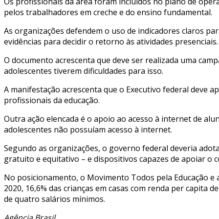
Os profissionais da área foram incluídos no plano de ope
pelos trabalhadores em creche e do ensino fundamental.
As organizações defendem o uso de indicadores claros pa
evidências para decidir o retorno às atividades presenciais.
O documento acrescenta que deve ser realizada uma campanh
adolescentes tiverem dificuldades para isso.
A manifestação acrescenta que o Executivo federal deve a
profissionais da educação.
Outra ação elencada é o apoio ao acesso à internet de alu
adolescentes não possuíam acesso à internet.
Segundo as organizações, o governo federal deveria adotar 
gratuito e equitativo – e dispositivos capazes de apoiar o
No posicionamento, o Movimento Todos pela Educação e a H
2020, 16,6% das crianças em casas com renda per capita de
de quatro salários mínimos.
Agência Brasil