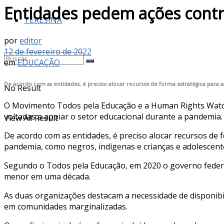
Entidades pedem ações contr
TERESINA
por
editor
12 de fevereiro de 2022
em
EDUCAÇÃO
De acordo com as entidades, é preciso alocar recursos de forma estratégica para as
No Result
O Movimento Todos pela Educação e a Human Rights Watch B
voltadas a apoiar o setor educacional durante a pandemia.
View All Result
De acordo com as entidades, é preciso alocar recursos de 
pandemia, como negros, indígenas e crianças e adolescente
Segundo o Todos pela Educação, em 2020 o governo federal
menor em uma década.
As duas organizações destacam a necessidade de disponibi
em comunidades marginalizadas.