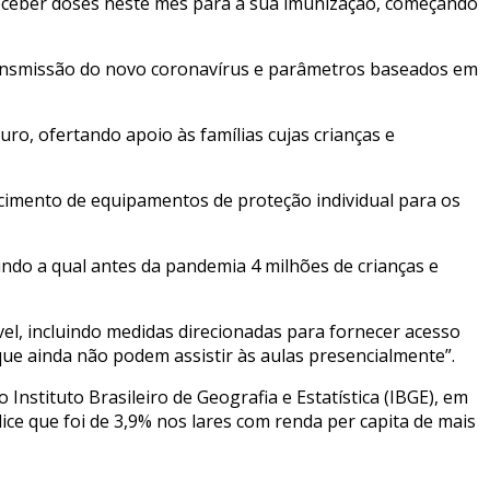
 receber doses neste mês para a sua imunização, começando
transmissão do novo coronavírus e parâmetros baseados em
o, ofertando apoio às famílias cujas crianças e
cimento de equipamentos de proteção individual para os
undo a qual antes da pandemia 4 milhões de crianças e
vel, incluindo medidas direcionadas para fornecer acesso
 que ainda não podem assistir às aulas presencialmente”.
tituto Brasileiro de Geografia e Estatística (IBGE), em
ice que foi de 3,9% nos lares com renda per capita de mais