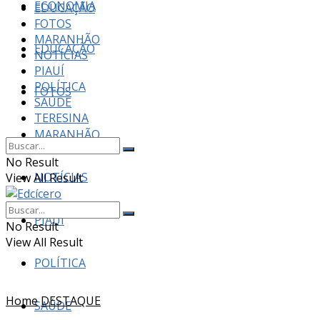
ECONOMIA
EDUCAÇÃO
FOTOS
MARANHÃO
EDUCAÇÃO
NOTÍCIAS
PIAUÍ
POLÍTICA
FOTOS
SAÚDE
TERESINA
MARANHÃO
No Result
NOTÍCIAS
View All Result
PIAUÍ
No Result
View All Result
POLÍTICA
Home
DESTAQUE
SAÚDE