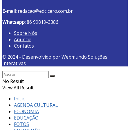
E-mail:
redacao@edcicero.com.br
Whatsapp:
86 99819-3386
Sobre Nós
Anuncie
Contatos
© 2024 - Desenvolvido por Webmundo Soluções
Interativas
No Result
View All Result
Início
AGENDA CULTURAL
ECONOMIA
EDUCAÇÃO
FOTOS