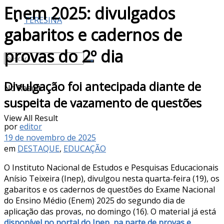
Enem 2025: divulgados
TERESINA
gabaritos e cadernos de
provas do 2º dia
Divulgação foi antecipada diante de
No Result
suspeita de vazamento de questões
View All Result
por
editor
19 de novembro de 2025
em
DESTAQUE
,
EDUCAÇÃO
O Instituto Nacional de Estudos e Pesquisas Educacionais
Anísio Teixeira (Inep), divulgou nesta quarta-feira (19), os
gabaritos e os cadernos de questões do Exame Nacional
do Ensino Médio (Enem) 2025 do segundo dia de
aplicação das provas, no domingo (16). O material já está
disponível no portal do Inep, na parte de provas e