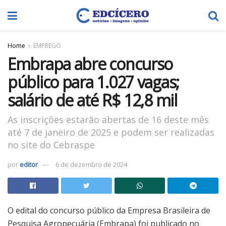
Home
EMPREGO
Embrapa abre concurso
público para 1.027 vagas;
salário de até R$ 12,8 mil
As inscrições estarão abertas de 16 deste mês
até 7 de janeiro de 2025 e podem ser realizadas
no site do Cebraspe
por
editor
6 de dezembro de 2024
O edital do concurso público da Empresa Brasileira de
Pesquisa Agropecuária (Embrapa) foi publicado no