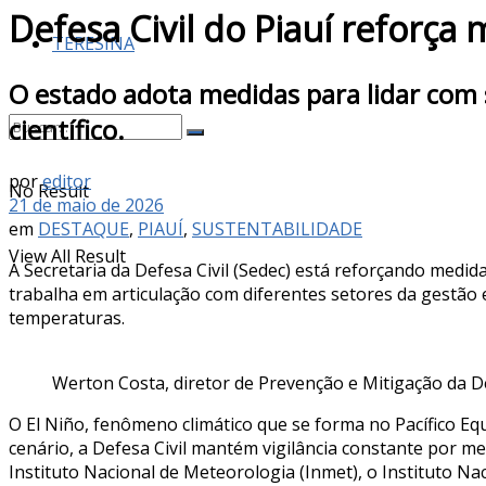
Defesa Civil do Piauí reforça
TERESINA
O estado adota medidas para lidar com
científico.
por
editor
No Result
21 de maio de 2026
em
DESTAQUE
,
PIAUÍ
,
SUSTENTABILIDADE
View All Result
A Secretaria da Defesa Civil (Sedec) está reforçando medi
trabalha em articulação com diferentes setores da gestão 
temperaturas.
Werton Costa, diretor de Prevenção e Mitigação da De
O El Niño, fenômeno climático que se forma no Pacífico Eq
cenário, a Defesa Civil mantém vigilância constante por m
Instituto Nacional de Meteorologia (Inmet), o Instituto Na