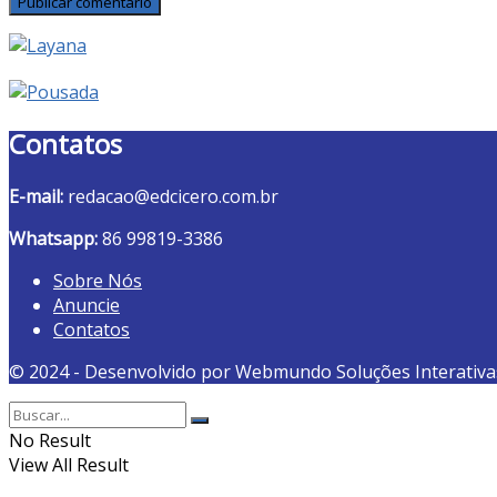
Contatos
E-mail:
redacao@edcicero.com.br
Whatsapp:
86 99819-3386
Sobre Nós
Anuncie
Contatos
© 2024 - Desenvolvido por Webmundo Soluções Interativa
No Result
View All Result