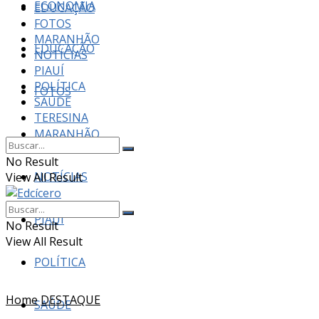
ECONOMIA
EDUCAÇÃO
FOTOS
MARANHÃO
EDUCAÇÃO
NOTÍCIAS
PIAUÍ
POLÍTICA
FOTOS
SAÚDE
TERESINA
MARANHÃO
No Result
NOTÍCIAS
View All Result
PIAUÍ
No Result
View All Result
POLÍTICA
Home
DESTAQUE
SAÚDE