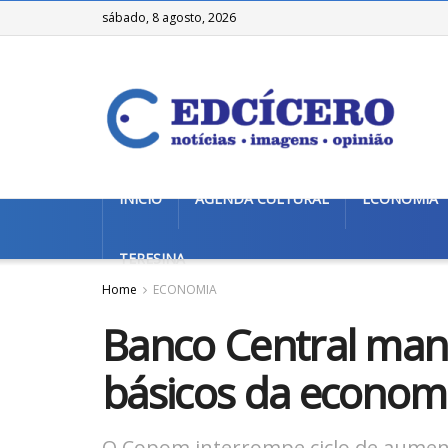
sábado, 8 agosto, 2026
INÍCIO
AGENDA CULTURAL
ECONOMIA
TERESINA
Home
ECONOMIA
Banco Central man
básicos da econom
O Copom interrompe ciclo de aumento