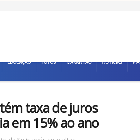
EDUCAÇÃO
FOTOS
MARANHÃO
NOTÍCIAS
PIA
tém taxa de juros
ia em 15% ao ano
 da Selic após sete altas