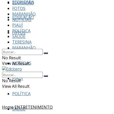
ECONOMIA
EDUCAÇÃO
FOTOS
MARANHÃO
EDUCAÇÃO
NOTÍCIAS
PIAUÍ
POLÍTICA
FOTOS
SAÚDE
TERESINA
MARANHÃO
No Result
NOTÍCIAS
View All Result
PIAUÍ
No Result
View All Result
POLÍTICA
Home
ENTRETENIMENTO
SAÚDE