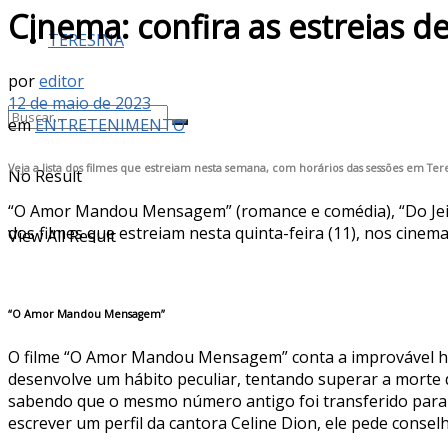
Cinema: confira as estreias de
TERESINA
por
editor
12 de maio de 2023
em
ENTRETENIMENTO
Veja a lista dos filmes que estreiam nesta semana, com horários das sessões em T
No Result
“O Amor Mandou Mensagem” (romance e comédia), “Do Jeito
dos filmes que estreiam nesta quinta-feira (11), nos cinema
View All Result
“O Amor Mandou Mensagem”
O filme “O Amor Mandou Mensagem” conta a improvável his
desenvolve um hábito peculiar, tentando superar a morte
sabendo que o mesmo número antigo foi transferido para R
escrever um perfil da cantora Celine Dion, ele pede conse