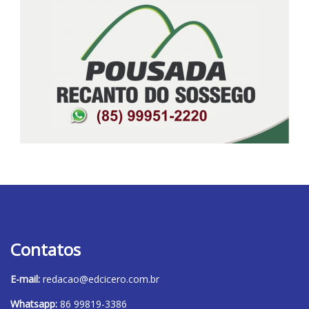
Contatos
E-mail:
redacao@edcicero.com.br
Whatsapp:
86 99819-3386