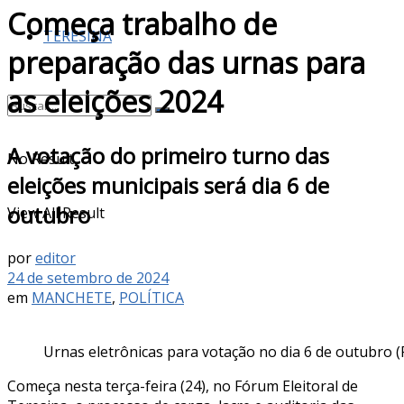
Começa trabalho de
TERESINA
preparação das urnas para
as eleições 2024
A votação do primeiro turno das
No Result
eleições municipais será dia 6 de
outubro
View All Result
por
editor
24 de setembro de 2024
em
MANCHETE
,
POLÍTICA
Urnas eletrônicas para votação no dia 6 de outubro 
Começa nesta terça-feira (24), no Fórum Eleitoral de