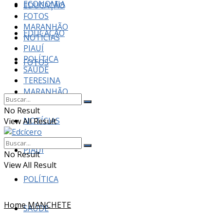
ECONOMIA
EDUCAÇÃO
FOTOS
MARANHÃO
EDUCAÇÃO
NOTÍCIAS
PIAUÍ
POLÍTICA
FOTOS
SAÚDE
TERESINA
MARANHÃO
No Result
NOTÍCIAS
View All Result
PIAUÍ
No Result
View All Result
POLÍTICA
Home
MANCHETE
SAÚDE