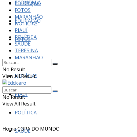
ECONOMIA
EDUCAÇÃO
FOTOS
MARANHÃO
EDUCAÇÃO
NOTÍCIAS
PIAUÍ
POLÍTICA
FOTOS
SAÚDE
TERESINA
MARANHÃO
No Result
NOTÍCIAS
View All Result
PIAUÍ
No Result
View All Result
POLÍTICA
Home
COPA DO MUNDO
SAÚDE