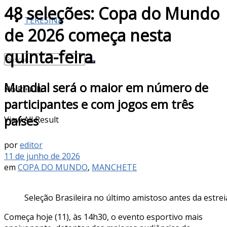
48 seleções: Copa do Mundo
TERESINA
de 2026 começa nesta
quinta-feira
Mundial será o maior em número de
No Result
participantes e com jogos em três
países
View All Result
por
editor
11 de junho de 2026
em
COPA DO MUNDO
,
MANCHETE
Seleção Brasileira no último amistoso antes da estre
Começa hoje (11), às 14h30, o evento esportivo mais