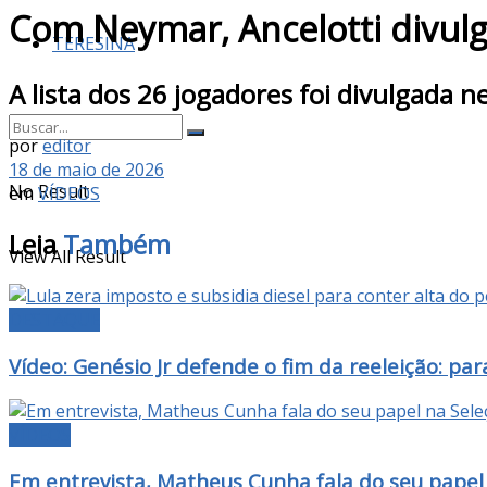
Com Neymar, Ancelotti divul
TERESINA
A lista dos 26 jogadores foi divulgada n
por
editor
18 de maio de 2026
No Result
em
VÍDEOS
Leia
Também
View All Result
DESTAQUE
Vídeo: Genésio Jr defende o fim da reeleição: p
VÍDEOS
Em entrevista, Matheus Cunha fala do seu papel