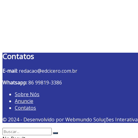
Contatos
E-mail:
redacao@edcicero.com.br
Whatsapp:
86 99819-3386
Sobre Nós
Anuncie
Contatos
© 2024 - Desenvolvido por Webmundo Soluções Interativa