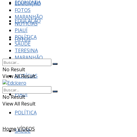
ECONOMIA
EDUCAÇÃO
FOTOS
MARANHÃO
EDUCAÇÃO
NOTÍCIAS
PIAUÍ
POLÍTICA
FOTOS
SAÚDE
TERESINA
MARANHÃO
No Result
NOTÍCIAS
View All Result
PIAUÍ
No Result
View All Result
POLÍTICA
Home
VÍDEOS
SAÚDE