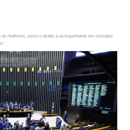
s às mulheres, como o direito a acompanhante em consultas
r”.