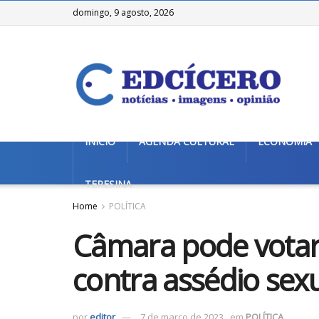
domingo, 9 agosto, 2026
INÍCIO
AGENDA CULTURAL
ECONOMIA
TERESINA
Home
POLÍTICA
Câmara pode votar
contra assédio sexu
por
editor
7 de março de 2023
em
POLÍTICA