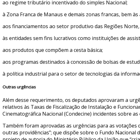
ao regime tributário incentivado do simples Nacional;
à Zona Franca de Manaus e demais zonas francas, bem às á
aos financiamentos ao setor produtivo das Regiões Norte,
às entidades sem fins lucrativos como instituições de assis
aos produtos que compõem a cesta básica;
aos programas destinados à concessão de bolsas de estudo 
à política industrial para o setor de tecnologias da infor
Outras urgências
Além desse requerimento, os deputados aprovaram a urgênc
relativos às Taxas de Fiscalização de Instalação e Funcio
Cinematográfica Nacional (Condecine) incidentes sobre a
Também foram aprovadas as urgências para as votações dos 
outras providências”; que dispõe sobre o Fundo Nacional 
projeto de autoria do Ministério Público da União que “cr