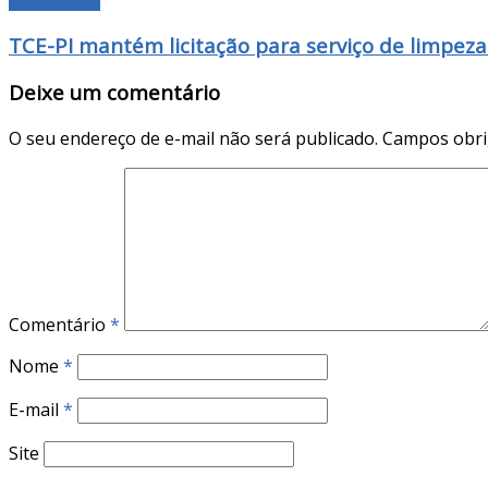
TCE-PI mantém licitação para serviço de limpeza
Deixe um comentário
O seu endereço de e-mail não será publicado.
Campos obri
Comentário
*
Nome
*
E-mail
*
Site