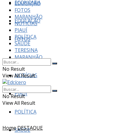
ECONOMIA
EDUCAÇÃO
FOTOS
MARANHÃO
EDUCAÇÃO
NOTÍCIAS
PIAUÍ
POLÍTICA
FOTOS
SAÚDE
TERESINA
MARANHÃO
No Result
NOTÍCIAS
View All Result
PIAUÍ
No Result
View All Result
POLÍTICA
Home
DESTAQUE
SAÚDE