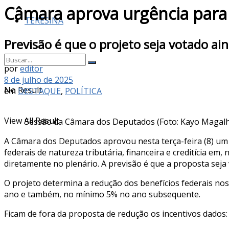
Câmara aprova urgência para 
TERESINA
Previsão é que o projeto seja votado a
por
editor
8 de julho de 2025
No Result
em
DESTAQUE
,
POLÍTICA
View All Result
Sessão da Câmara dos Deputados (Foto: Kayo Magal
A Câmara dos Deputados aprovou nesta terça-feira (8) um 
federais de natureza tributária, financeira e creditícia e
diretamente no plenário. A previsão é que a proposta seja
O projeto determina a redução dos benefícios federais nos
ano e também, no mínimo 5% no ano subsequente.
Ficam de fora da proposta de redução os incentivos dados: