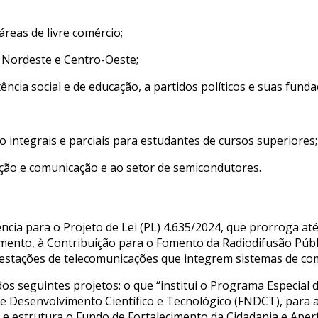
reas de livre comércio;
 Nordeste e Centro-Oeste;
tência social e de educação, a partidos políticos e suas fund
integrais e parciais para estudantes de cursos superiores;
mação e comunicação e ao setor de semicondutores.
ia para o Projeto de Lei (PL) 4.635/2024, que prorroga até
namento, à Contribuição para o Fomento da Radiodifusão Púb
s estações de telecomunicações que integrem sistemas de c
seguintes projetos: o que “institui o Programa Especial de
de Desenvolvimento Científico e Tecnológico (FNDCT), para 
ia e estrutura o Fundo de Fortalecimento da Cidadania e Ape