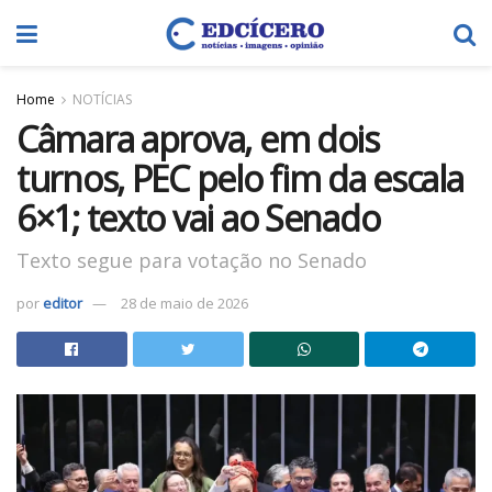
Home
NOTÍCIAS
Câmara aprova, em dois
turnos, PEC pelo fim da escala
6×1; texto vai ao Senado
Texto segue para votação no Senado
por
editor
28 de maio de 2026