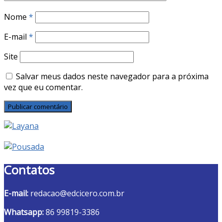
Nome
*
E-mail
*
Site
Salvar meus dados neste navegador para a próxima
vez que eu comentar.
Contatos
E-mail:
redacao@edcicero.com.br
Whatsapp:
86 99819-3386