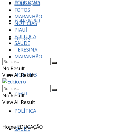
ECONOMIA
EDUCAÇÃO
FOTOS
MARANHÃO
EDUCAÇÃO
NOTÍCIAS
PIAUÍ
POLÍTICA
FOTOS
SAÚDE
TERESINA
MARANHÃO
No Result
NOTÍCIAS
View All Result
PIAUÍ
No Result
View All Result
POLÍTICA
Home
EDUCAÇÃO
SAÚDE