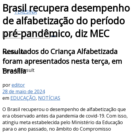
Brasil recupera desempenho
TERESINA
de alfabetização do período
pré-pandêmico, diz MEC
Resultados do Criança Alfabetizada
No Result
foram apresentados nesta terça, em
Brasília
View All Result
por
editor
28 de maio de 2024
em
EDUCAÇÃO
,
NOTÍCIAS
O Brasil recuperou o desempenho de alfabetização que
era observado antes da pandemia de covid-19. Com isso,
atingiu meta estabelecida pelo Ministério da Educação
para o ano passado, no âmbito do Compromisso