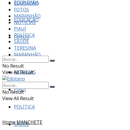
ECONOMIA
EDUCAÇÃO
FOTOS
MARANHÃO
EDUCAÇÃO
NOTÍCIAS
PIAUÍ
POLÍTICA
FOTOS
SAÚDE
TERESINA
MARANHÃO
No Result
NOTÍCIAS
View All Result
PIAUÍ
No Result
View All Result
POLÍTICA
Home
MANCHETE
SAÚDE