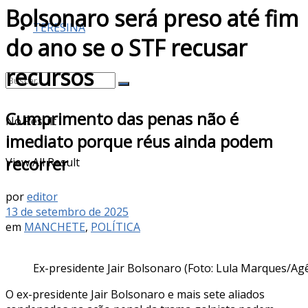
Bolsonaro será preso até fim
TERESINA
do ano se o STF recusar
recursos
Cumprimento das penas não é
No Result
imediato porque réus ainda podem
recorrer
View All Result
por
editor
13 de setembro de 2025
em
MANCHETE
,
POLÍTICA
Ex-presidente Jair Bolsonaro (Foto: Lula Marques/Agê
O ex-presidente Jair Bolsonaro e mais sete aliados