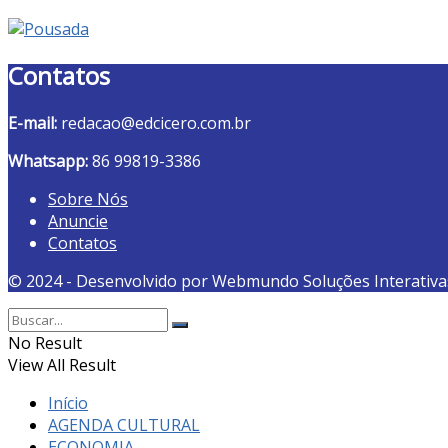
Contatos
E-mail:
redacao@edcicero.com.br
Whatsapp:
86 99819-3386
Sobre Nós
Anuncie
Contatos
© 2024 - Desenvolvido por Webmundo Soluções Interativa
No Result
View All Result
Início
AGENDA CULTURAL
ECONOMIA