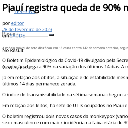
Piauí registra queda de 90% n
TERESINA
por
editor
28 de fevereiro de 2023
em
SAÚDE
A média móvel de sete dias ficou em 13 casos contra 142 da semana anterior, seg
No Result
O Boletim Epidemiológico da Covid-19 divulgado pela Secre
A redução chega a 90% na variação dos últimos 14 dias. A 
View All Result
Já em relação aos óbitos, a situação é de estabilidade me
últimos 14 dias permanece zerada.
O índice de transmissibilidade na sétima semana chegou a 
Em relação aos leitos, há sete de UTIs ocupados no Piauí e 
O boletim registrou dois novos casos da monkeypox (varí
sexo masculino e com maior incidência na faixa etária de 3