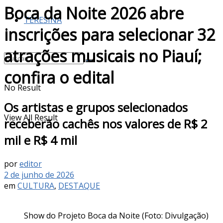
Boca da Noite 2026 abre
TERESINA
inscrições para selecionar 32
atrações musicais no Piauí;
confira o edital
No Result
Os artistas e grupos selecionados
View All Result
receberão cachês nos valores de R$ 2
mil e R$ 4 mil
por
editor
2 de junho de 2026
em
CULTURA
,
DESTAQUE
Show do Projeto Boca da Noite (Foto: Divulgação)