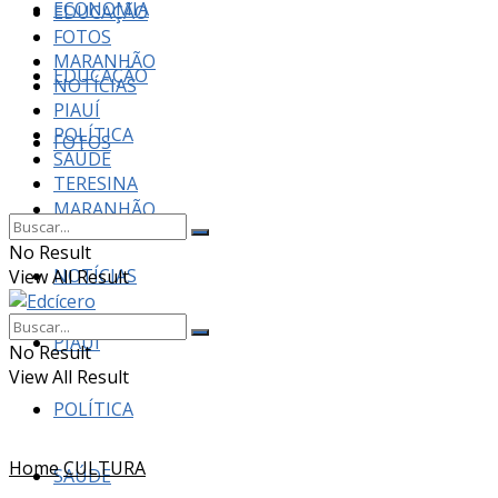
ECONOMIA
EDUCAÇÃO
FOTOS
MARANHÃO
EDUCAÇÃO
NOTÍCIAS
PIAUÍ
POLÍTICA
FOTOS
SAÚDE
TERESINA
MARANHÃO
No Result
NOTÍCIAS
View All Result
PIAUÍ
No Result
View All Result
POLÍTICA
Home
CULTURA
SAÚDE