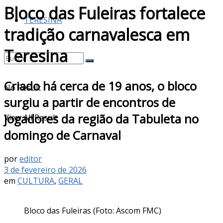
Bloco das Fuleiras fortalece
TERESINA
tradição carnavalesca em
Teresina
Criado há cerca de 19 anos, o bloco
No Result
surgiu a partir de encontros de
jogadores da região da Tabuleta no
View All Result
domingo de Carnaval
por
editor
3 de fevereiro de 2026
em
CULTURA
,
GERAL
Bloco das Fuleiras (Foto: Ascom FMC)