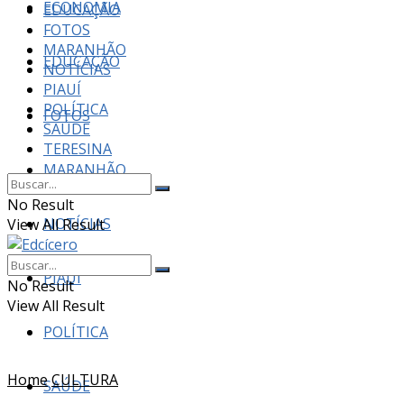
ECONOMIA
EDUCAÇÃO
FOTOS
MARANHÃO
EDUCAÇÃO
NOTÍCIAS
PIAUÍ
POLÍTICA
FOTOS
SAÚDE
TERESINA
MARANHÃO
No Result
NOTÍCIAS
View All Result
PIAUÍ
No Result
View All Result
POLÍTICA
Home
CULTURA
SAÚDE