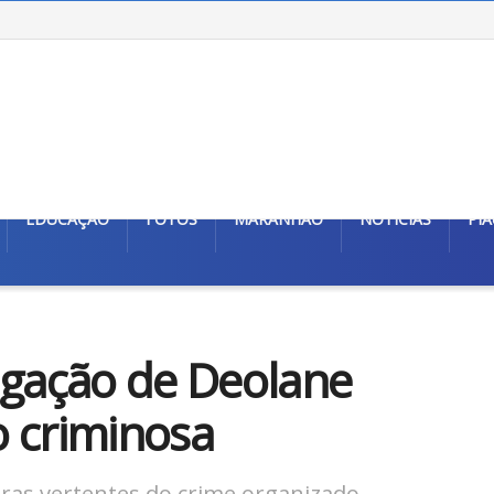
EDUCAÇÃO
FOTOS
MARANHÃO
NOTÍCIAS
PIA
igação de Deolane
o criminosa
ras vertentes do crime organizado