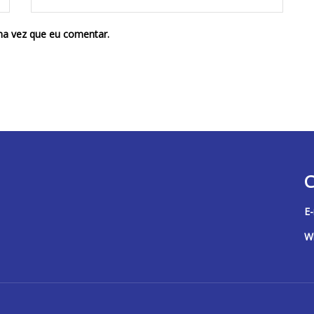
ma vez que eu comentar.
C
E-
W