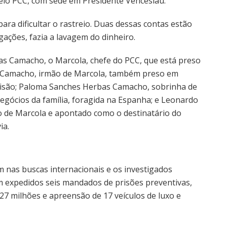
elo PCC, com sede em Presidente Venceslau.
ara dificultar o rastreio. Duas dessas contas estão
ações, fazia a lavagem do dinheiro.
 Camacho, o Marcola, chefe do PCC, que está preso
dro Camacho, irmão de Marcola, também preso em
prisão; Paloma Sanches Herbas Camacho, sobrinha de
gócios da família, foragida na Espanha; e Leonardo
 de Marcola e apontado como o destinatário do
ia.
iam nas buscas internacionais e os investigados
m expedidos seis mandados de prisões preventivas,
27 milhões e apreensão de 17 veículos de luxo e