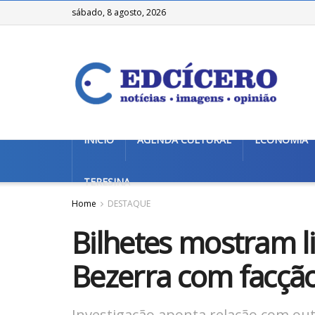
sábado, 8 agosto, 2026
INÍCIO
AGENDA CULTURAL
ECONOMIA
TERESINA
Home
DESTAQUE
Bilhetes mostram l
Bezerra com facçã
Investigação aponta relação com out