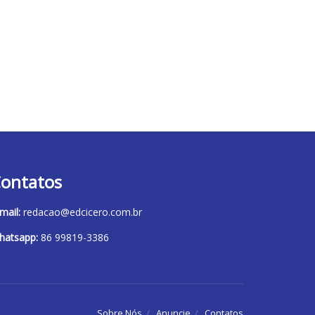
ontatos
mail:
redacao@edcicero.com.br
hatsapp:
86 99819-3386
Sobre Nós
Anuncie
Contatos