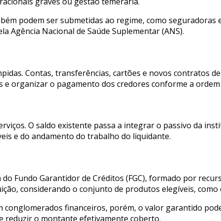
racionais graves ou gestão temerária.
mbém podem ser submetidas ao regime, como seguradoras e 
ela Agência Nacional de Saúde Suplementar (ANS).
ompidas. Contas, transferências, cartões e novos contratos 
ivos e organizar o pagamento dos credores conforme a ordem 
iços. O saldo existente passa a integrar o passivo da insti
eis e do andamento do trabalho do liquidante.
o Fundo Garantidor de Créditos (FGC), formado por recursos 
uição, considerando o conjunto de produtos elegíveis, como
 conglomerados financeiros, porém, o valor garantido pode 
e reduzir o montante efetivamente coberto.