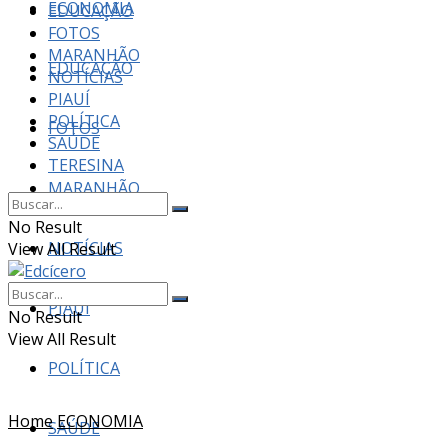
ECONOMIA
EDUCAÇÃO
FOTOS
MARANHÃO
EDUCAÇÃO
NOTÍCIAS
PIAUÍ
POLÍTICA
FOTOS
SAÚDE
TERESINA
MARANHÃO
No Result
NOTÍCIAS
View All Result
PIAUÍ
No Result
View All Result
POLÍTICA
Home
ECONOMIA
SAÚDE