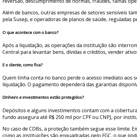
reversão, descumprimento de normas, fraudes, falhas ope
Além de bancos, outras empresas de setores sensíveis ta
pela Susep, e operadoras de planos de saúde, reguladas p
O que acontece com o banco?
Após a liquidação, as operações da instituição são interr
Central para levantar bens, dívidas e créditos, vender at
E o cliente, como fica?
Quem tinha conta no banco perde o acesso imediato aos serv
liquidação. O pagamento dependerá das garantias disponív
Dinheiro e investimentos estão protegidos?
Depósitos e alguns investimentos contam com a cobertura d
fundo assegura até R$ 250 mil por CPF ou CNPJ, por instit
No caso de CDBs, a proteção também segue esse limite. Em
como as instituições são enquadradas pelo FGC, o que pod