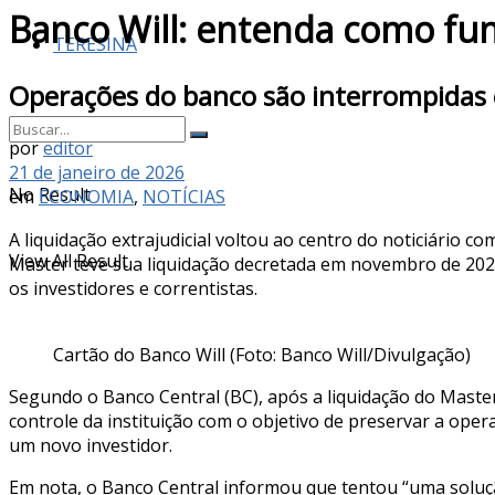
Banco Will: entenda como fun
TERESINA
Operações do banco são interrompidas 
por
editor
21 de janeiro de 2026
No Result
em
ECONOMIA
,
NOTÍCIAS
A liquidação extrajudicial voltou ao centro do noticiário
View All Result
Master teve sua liquidação decretada em novembro de 2025,
os investidores e correntistas.
Cartão do Banco Will (Foto: Banco Will/Divulgação)
Segundo o Banco Central (BC), após a liquidação do Maste
controle da instituição com o objetivo de preservar a ope
um novo investidor.
Em nota, o Banco Central informou que tentou “uma soluçã