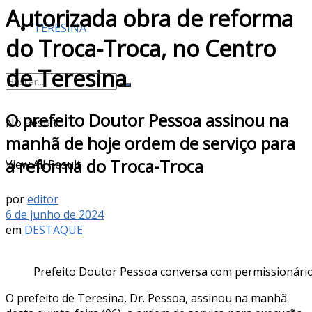
Autorizada obra de reforma
TERESINA
do Troca-Troca, no Centro
de Teresina
O prefeito Doutor Pessoa assinou na
No Result
manhã de hoje ordem de serviço para
a reforma do Troca-Troca
View All Result
por
editor
6 de junho de 2024
em
DESTAQUE
Prefeito Doutor Pessoa conversa com permissionário
O prefeito de Teresina, Dr. Pessoa, assinou na manhã