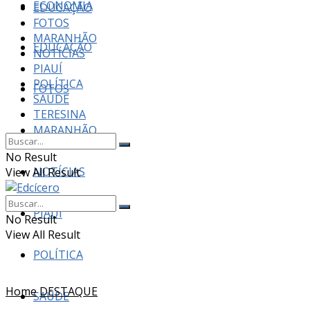
ECONOMIA
EDUCAÇÃO
FOTOS
MARANHÃO
EDUCAÇÃO
NOTÍCIAS
PIAUÍ
POLÍTICA
FOTOS
SAÚDE
TERESINA
MARANHÃO
No Result
NOTÍCIAS
View All Result
PIAUÍ
No Result
View All Result
POLÍTICA
Home
DESTAQUE
SAÚDE