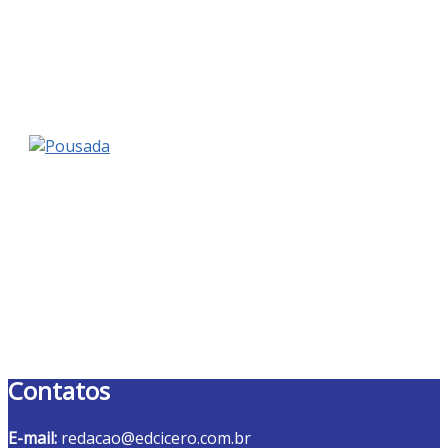
Contatos
E-mail:
redacao@edcicero.com.br