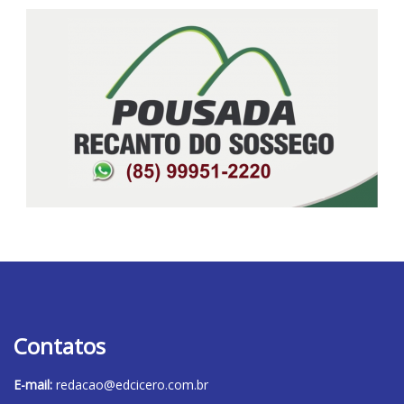
Contatos
E-mail:
redacao@edcicero.com.br