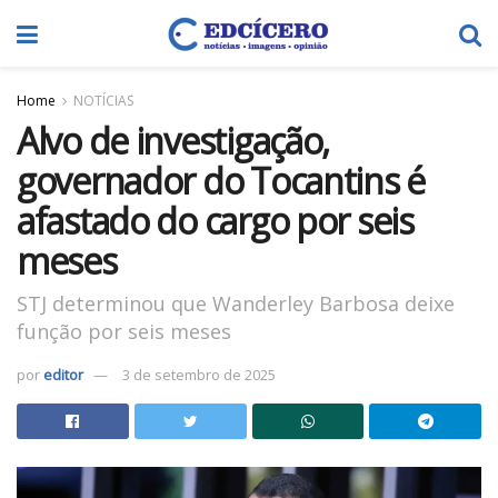
Home
NOTÍCIAS
Alvo de investigação,
governador do Tocantins é
afastado do cargo por seis
meses
STJ determinou que Wanderley Barbosa deixe
função por seis meses
por
editor
3 de setembro de 2025