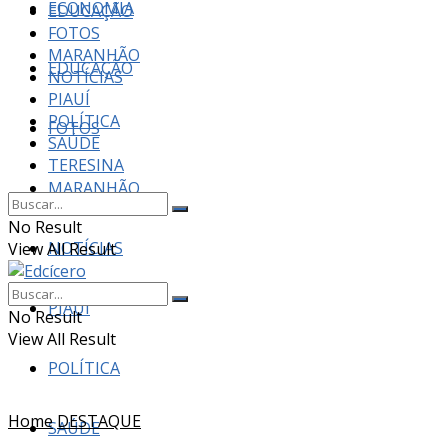
ECONOMIA
EDUCAÇÃO
FOTOS
MARANHÃO
EDUCAÇÃO
NOTÍCIAS
PIAUÍ
POLÍTICA
FOTOS
SAÚDE
TERESINA
MARANHÃO
No Result
NOTÍCIAS
View All Result
PIAUÍ
No Result
View All Result
POLÍTICA
Home
DESTAQUE
SAÚDE