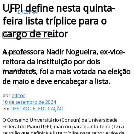
UFPI define nesta quinta-
TERESINA
feira lista tríplice para o
cargo de reitor
A professora Nadir Nogueira, ex-vice-
No Result
reitora da instituição por dois
mandatos, foi a mais votada na eleição
View All Result
de maio e deve encabeçar a lista.
por
editor
10 de setembro de 2024
em
DESTAQUE
,
EDUCAÇÃO
O Conselho Universitário (Consun) da Universidade
Federal do Piauí (UFPI) marcou para quinta-feira (12) a
reunião que definirá a lista tríplice para reitor e vice da