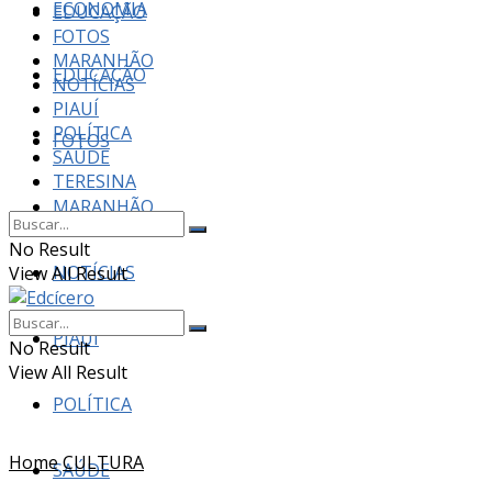
ECONOMIA
EDUCAÇÃO
FOTOS
MARANHÃO
EDUCAÇÃO
NOTÍCIAS
PIAUÍ
POLÍTICA
FOTOS
SAÚDE
TERESINA
MARANHÃO
No Result
NOTÍCIAS
View All Result
PIAUÍ
No Result
View All Result
POLÍTICA
Home
CULTURA
SAÚDE