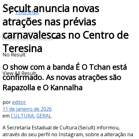
Secult anuncia novas
TERESINA
atrações nas prévias
carnavalescas no Centro de
Teresina
No Result
O show com a banda É O Tchan está
View All Result
confirmado. As novas atrações são
Rapazolla e O Kannalha
por
editor
11 de janeiro de 2026
em
CULTURA
,
GERAL
A Secretaria Estadual de Cultura (Secult) informou,
através do seu perfil no Instagram, sobre a alteração na