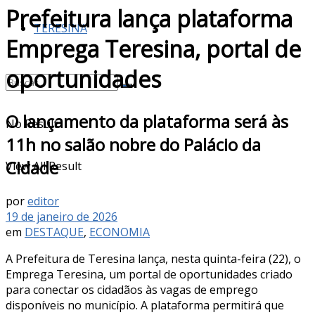
Prefeitura lança plataforma
TERESINA
Emprega Teresina, portal de
oportunidades
O lançamento da plataforma será às
No Result
11h no salão nobre do Palácio da
Cidade
View All Result
por
editor
19 de janeiro de 2026
em
DESTAQUE
,
ECONOMIA
A Prefeitura de Teresina lança, nesta quinta-feira (22), o
Emprega Teresina, um portal de oportunidades criado
para conectar os cidadãos às vagas de emprego
disponíveis no município. A plataforma permitirá que