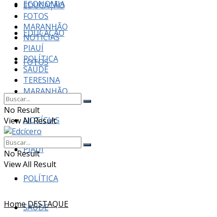
ECONOMIA
EDUCAÇÃO
FOTOS
MARANHÃO
EDUCAÇÃO
NOTÍCIAS
PIAUÍ
POLÍTICA
FOTOS
SAÚDE
TERESINA
MARANHÃO
No Result
NOTÍCIAS
View All Result
PIAUÍ
No Result
View All Result
POLÍTICA
Home
DESTAQUE
SAÚDE