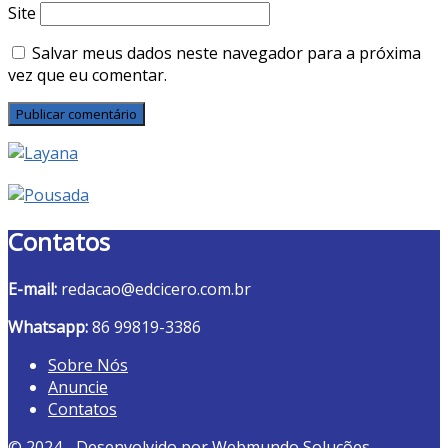
Site
Salvar meus dados neste navegador para a próxima
vez que eu comentar.
Contatos
E-mail:
redacao@edcicero.com.br
Whatsapp:
86 99819-3386
Sobre Nós
Anuncie
Contatos
© 2024 - Desenvolvido por Webmundo Soluções