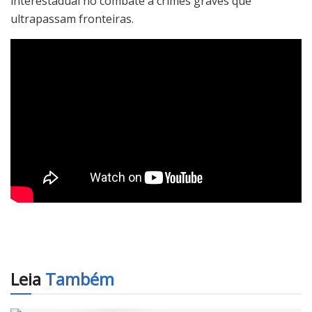
interestadual no combate a crimes graves que
ultrapassam fronteiras.
Leia
Também