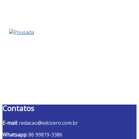
Contatos
E-mail:
redacao@edcicero.com.br
Whatsapp:
86 99819-3386