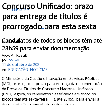
Concurso Unificado: prazo
TERESINA
para entrega de títulos é
prorrogado para esta sexta
Candidatos de todos os blocos têm até
No Result
23h59 para enviar documentação
View All Result
por
editor
11 de outubro de 2024
em
EDUCAÇÃO
,
NOTÍCIAS
O Ministério da Gestão e Inovação em Serviços Públicos
(MGI) prorrogou o prazo para entrega da documentação
da Prova de Títulos do Concurso Nacional Unificado
(CNU). Agora, os candidatos classificados em todos os
blocos têm até sexta-feira (11), até 23h59, para enviar a
documentação comprobatória dos títulos.