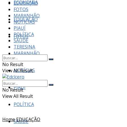
ECONOMIA
EDUCAÇÃO
FOTOS
MARANHÃO
EDUCAÇÃO
NOTÍCIAS
PIAUÍ
POLÍTICA
FOTOS
SAÚDE
TERESINA
MARANHÃO
No Result
NOTÍCIAS
View All Result
PIAUÍ
No Result
View All Result
POLÍTICA
Home
EDUCAÇÃO
SAÚDE