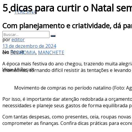
5 dicas para curtir o Natal s
TERESINA
Com planejamento e criatividade, dá pa
por
editor
13 de dezembro de 2024
No Result
em
ECONOMIA
,
MANCHETE
A época mais festiva do ano chegou, trazendo muita alegr
View All Result
chamativas, tornando difícil resistir às tentações e levan
Movimento de compras no período natalino (Foto: Agê
Por isso, é importante dar atenção redobrada a orçamento
necessidades e planeje seus gastos de forma equilibrada pa
Com tantas despesas, como presentes, ceia, roupas novas e 
comprometer as finanças. Confira dicas práticas para econ