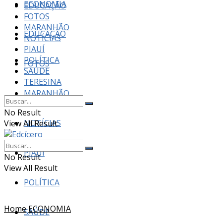
ECONOMIA
EDUCAÇÃO
FOTOS
MARANHÃO
EDUCAÇÃO
NOTÍCIAS
PIAUÍ
POLÍTICA
FOTOS
SAÚDE
TERESINA
MARANHÃO
No Result
NOTÍCIAS
View All Result
PIAUÍ
No Result
View All Result
POLÍTICA
Home
ECONOMIA
SAÚDE